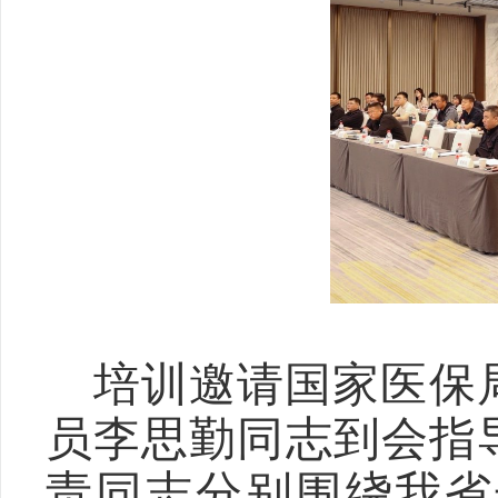
培训邀请
国家医保
员李思勤
同志到会指
责同志
分别围绕
我省