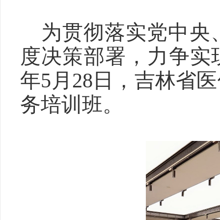
为
贯彻
落实党中央
度决策部署
，
力争实
年
5
月
2
8
日，
吉林省
医
务
培训班。